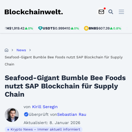
Blockchainwelt
TH
$1,919.42
USDT
$0.999410
BNB
$607.39
SOL
▲0%
▲0%
▲0.8%
News
Seafood-Gigant Bumble Bee Foods nutzt SAP Blockchain für Supply
Chain
Seafood-Gigant Bumble Bee Foods
nutzt SAP Blockchain für Supply
Chain
von
Kirill Seregin
überprüft von
Sebastian Rau
Aktualisiert: 8. Januar 2026
Krypto News – Immer aktuell informiert