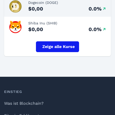
Dogecoin (DOGE)
$0,00
0.0%
Shiba Inu (SHIB)
$0,00
0.0%
Zeige alle Kurse
Footer
EINSTIEG
Was ist Blockchain?