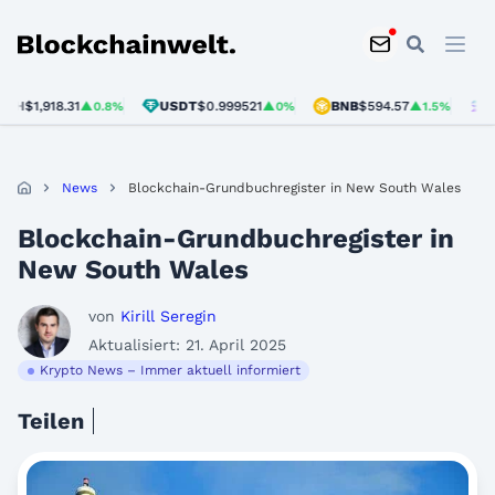
Blockchainwelt
$1,918.31
USDT
$0.999521
BNB
$594.57
SOL
▲0.8%
▲0%
▲1.5%
News
Blockchain-Grundbuchregister in New South Wales
Blockchain-Grundbuchregister in
New South Wales
von
Kirill Seregin
Aktualisiert: 21. April 2025
Krypto News – Immer aktuell informiert
Teilen