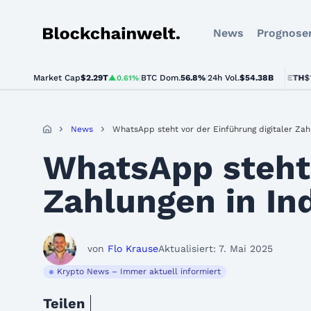
News
Prognose
Blockchainwelt
Market Cap
$2.29T
|
BTC Dom.
BTC
$64,889.00
56.8%
|
24h Vol.
$54.38B
ETH
$1,914.
▲0.61%
▲0.7%
News
WhatsApp steht vor der Einführung digitaler Zah
WhatsApp steht 
Zahlungen in In
von
Flo Krause
Aktualisiert: 7. Mai 2025
Krypto News – Immer aktuell informiert
Teilen