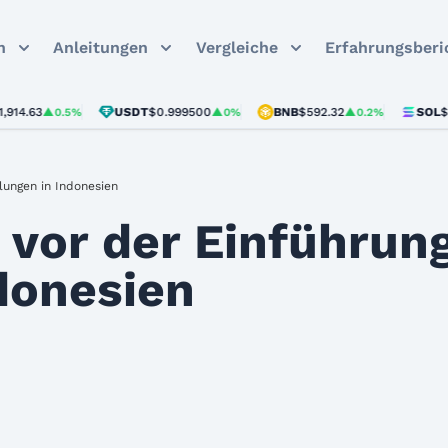
n
Anleitungen
Vergleiche
Erfahrungsberi
63
USDT
$0.999500
BNB
$592.32
SOL
$73.63
▲0.5%
▲0%
▲0.2%
lungen in Indonesien
vor der Einführung 
donesien