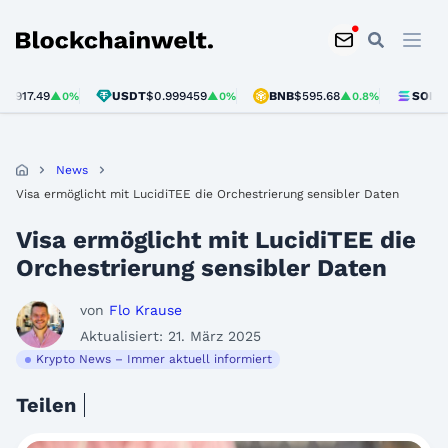
Blockchainwelt
.49
USDT
$0.999459
BNB
$595.68
SOL
$75.43
▲0%
▲0%
▲0.8%
▲
News
Visa ermöglicht mit LucidiTEE die Orchestrierung sensibler Daten
Visa ermöglicht mit LucidiTEE die
Orchestrierung sensibler Daten
von
Flo Krause
Aktualisiert: 21. März 2025
Krypto News – Immer aktuell informiert
Teilen