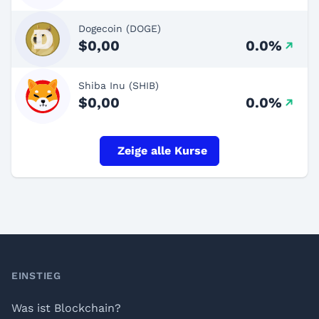
Dogecoin (DOGE)
$0,00
0.0%
Shiba Inu (SHIB)
$0,00
0.0%
Zeige alle Kurse
Footer
EINSTIEG
Was ist Blockchain?