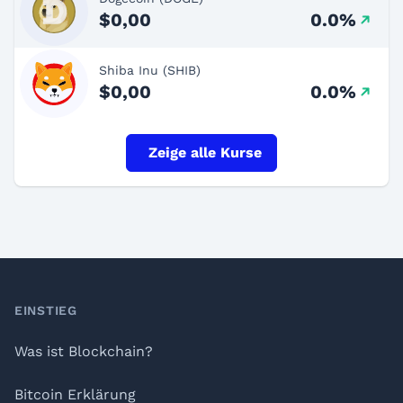
$0,00
0.0%
Shiba Inu (SHIB)
$0,00
0.0%
Zeige alle Kurse
Footer
EINSTIEG
Was ist Blockchain?
Bitcoin Erklärung