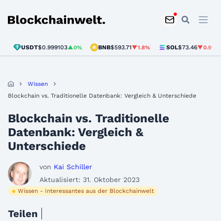
Blockchainwelt
USDT
$0.999103
BNB
$593.71
SOL
$73.46
U
▲0%
▼1.8%
▼0.9%
Wissen
Blockchain vs. Traditionelle Datenbank: Vergleich & Unterschiede
Blockchain vs. Traditionelle
Datenbank: Vergleich &
Unterschiede
von
Kai Schiller
Aktualisiert: 31. Oktober 2023
Wissen - Interessantes aus der Blockchainwelt
Teilen