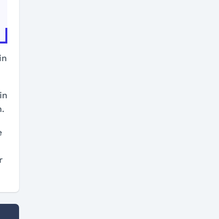
in
in
n.
e
r