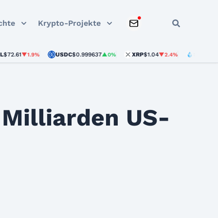
chte
Krypto-Projekte
USDC
$0.999637
XRP
$1.04
STETH
$1,902.2
▼1.9%
▲0%
▼2.4%
 Milliarden US-