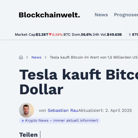
News
Prognose
Blockchainwelt
Market Cap
$2.28T
|
BTC Dom.
BTC
$64,302.00
56.6%
|
24h Vol.
$49.63B
ETH
$1,901
▼0.29%
▼0.5%
News
Tesla kauft Bitcoin im Wert von 1,5 Milliarden U
Tesla kauft Bitc
Dollar
von
Sebastian Rau
Aktualisiert: 2. April 2025
Krypto News – Immer aktuell informiert
Teilen