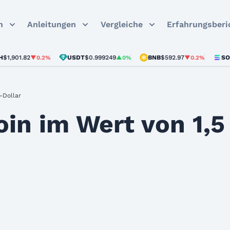
n
Anleitungen
Vergleiche
Erfahrungsberi
.82
USDT
$0.999249
BNB
$592.97
SOL
$72.61
▼0.2%
▲0%
▼0.2%
S-Dollar
oin im Wert von 1,5