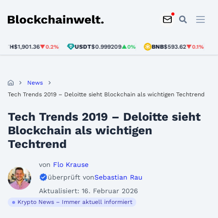
Blockchainwelt
H
$1,901.36
USDT
$0.999209
BNB
$593.62
SO
▼0.2%
▲0%
▼0.1%
News
Tech Trends 2019 – Deloitte sieht Blockchain als wichtigen Techtrend
Tech Trends 2019 – Deloitte sieht
Blockchain als wichtigen
Techtrend
von
Flo Krause
überprüft von
Sebastian Rau
Aktualisiert: 16. Februar 2026
Krypto News – Immer aktuell informiert