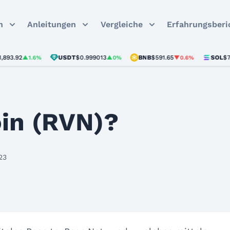
n
Anleitungen
Vergleiche
Erfahrungsberi
92
USDT
$0.999013
BNB
$591.65
SOL
$72.91
▲1.6%
▲0%
▼0.6%
▼
in (RVN)?
23