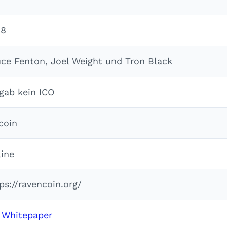
18
ce Fenton, Joel Weight und Tron Black
gab kein ICO
coin
ine
ps://ravencoin.org/
,
Whitepaper