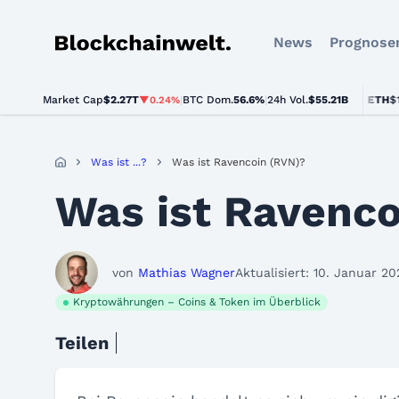
News
Prognose
Blockchainwelt
Market Cap
$2.27T
|
BTC Dom.
BTC
$64,182.00
56.6%
|
24h Vol.
$55.21B
ETH
$1,893.
▼0.24%
▲0.5%
Was ist ...?
Was ist Ravencoin (RVN)?
Was ist Ravenco
von
Mathias Wagner
Aktualisiert: 10. Januar 20
Kryptowährungen – Coins & Token im Überblick
Teilen