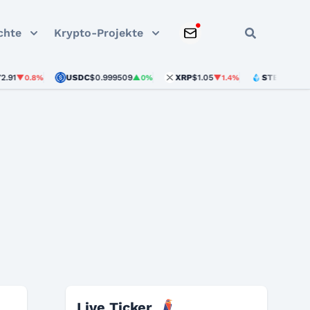
chte
Krypto-Projekte
USDC
$0.999509
XRP
$1.05
STETH
$1,893.33
0.8%
▲0%
▼1.4%
Ravencoin Tokenomics
Live Ticker