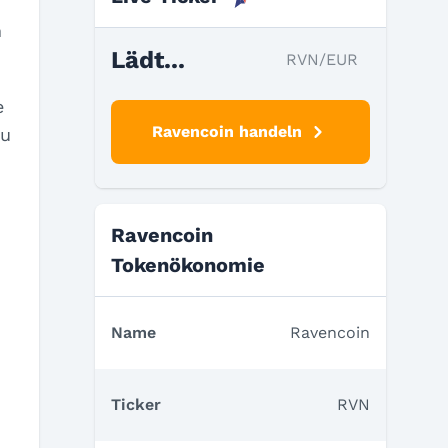
n
Lädt...
RVN/EUR
e
Ravencoin handeln
zu
Ravencoin
Tokenökonomie
Name
Ravencoin
Ticker
RVN