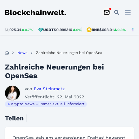
Blockchainwelt
,925.34
USDT
$0.999310
BNB
$603.01
SOL
$7
▲0.7%
▲0%
▲0.3%
News
Zahlreiche Neuerungen bei OpenSea
Zahlreiche Neuerungen bei
OpenSea
von
Eva Steinmetz
Veröffentlicht: 22. Mai 2022
Krypto News – Immer aktuell informiert
Teilen
OpenSea gab am vergangenen Freitag bekannt,