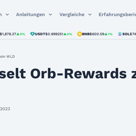
n
Anleitungen
Vergleiche
Erfahrungsberi
37
USDT
$0.999251
BNB
$600.59
SOL
$74.07
▲0%
▲0%
▲1%
▲0.
Coin WLD
selt Orb-Rewards 
 2023