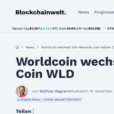
News
Prognose
Blockchainwelt
Market Cap
$2.28T
|
BTC Dom.
BTC
$64,495.00
56.6%
|
24h Vol.
$55.59B
ETH
$1,878.
▲0.52%
▲0.4%
News
Worldcoin wechselt Orb-Rewards zum nativen 
Worldcoin wech
Coin WLD
von
Mathias Wagner
Aktualisiert: 13. November
Krypto News – Immer aktuell informiert
Teilen