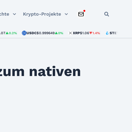
chte
Krypto-Projekte
USDC
$0.999649
XRP
$1.06
STETH
$1,876.75
2%
▲0%
▼1.4%
▲0
zum nativen