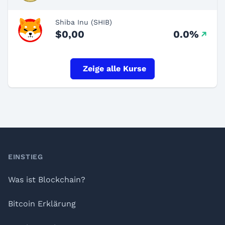
Shiba Inu (SHIB)
$0,00
0.0%
Zeige alle Kurse
Footer
EINSTIEG
Was ist Blockchain?
Bitcoin Erklärung