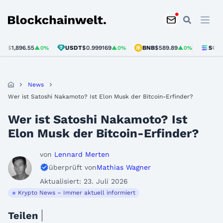
Blockchainwelt
,896.55
USDT
$0.999169
BNB
$589.89
SOL
$72.6
▲0%
▲0%
▲0%
News
Wer ist Satoshi Nakamoto? Ist Elon Musk der Bitcoin-Erfinder?
Wer ist Satoshi Nakamoto? Ist
Elon Musk der Bitcoin-Erfinder?
von
Lennard Merten
überprüft von
Mathias Wagner
Aktualisiert: 23. Juli 2026
Krypto News – Immer aktuell informiert
Teilen