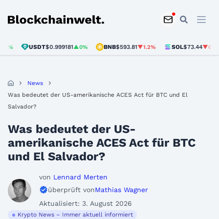
Blockchainwelt
USDT
$0.999181
BNB
$593.81
SOL
$73.44
▲0%
▼1.2%
▼0.5%
News
Was bedeutet der US-amerikanische ACES Act für BTC und El
Salvador?
Was bedeutet der US-
amerikanische ACES Act für BTC
und El Salvador?
von
Lennard Merten
überprüft von
Mathias Wagner
Aktualisiert: 3. August 2026
Krypto News – Immer aktuell informiert