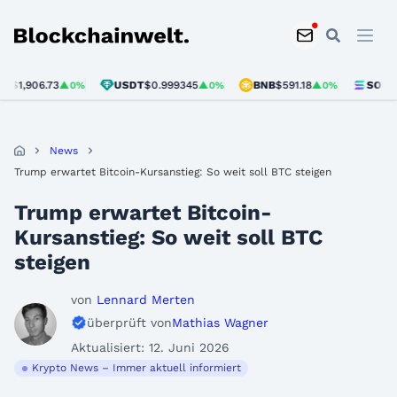
Blockchainwelt
,906.73
USDT
$0.999345
BNB
$591.18
SOL
$73.2
▲0%
▲0%
▲0%
News
Trump erwartet Bitcoin-Kursanstieg: So weit soll BTC steigen
Trump erwartet Bitcoin-
Kursanstieg: So weit soll BTC
steigen
von
Lennard Merten
überprüft von
Mathias Wagner
Aktualisiert: 12. Juni 2026
Krypto News – Immer aktuell informiert