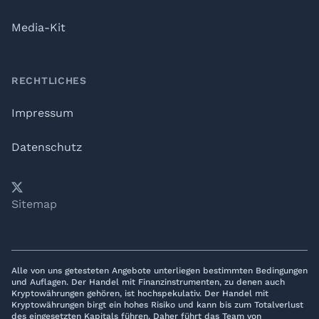
Media-Kit
RECHTLICHES
Impressum
Datenschutz
𝕏
YouTube
LinkedIn
Telegram
Sitemap
Alle von uns getesteten Angebote unterliegen bestimmten Bedingungen
und Auflagen. Der Handel mit Finanzinstrumenten, zu denen auch
Kryptowährungen gehören, ist hochspekulativ. Der Handel mit
Kryptowährungen birgt ein hohes Risiko und kann bis zum Totalverlust
des eingesetzten Kapitals führen. Daher führt das Team von