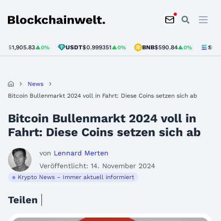
Blockchainwelt
,905.83
USDT
$0.999351
BNB
$590.84
SOL
$73.2
▲0%
▲0%
▲0%
News
Bitcoin Bullenmarkt 2024 voll in Fahrt: Diese Coins setzen sich ab
Bitcoin Bullenmarkt 2024 voll in
Fahrt: Diese Coins setzen sich ab
von
Lennard Merten
Veröffentlicht: 14. November 2024
Krypto News – Immer aktuell informiert
Teilen