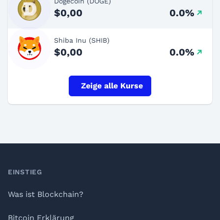
Dogecoin (DOGE)
$0,00
0.0%
Shiba Inu (SHIB)
$0,00
0.0%
Zeige alle Kurse
Footer
EINSTIEG
Was ist Blockchain?
Bitcoin Erklärung