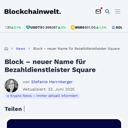
Blockchainwelt
.21
USDT
$0.999387
BNB
$601.00
SOL
$75.93
▲0.1%
▲0%
▲1.3%
News
Block – neuer Name für Bezahldienstleister Square
Block – neuer Name für
Bezahldienstleister Square
von
Stefanie Herrnberger
Aktualisiert: 23. Juni 2025
Krypto News – Immer aktuell informiert
Teilen