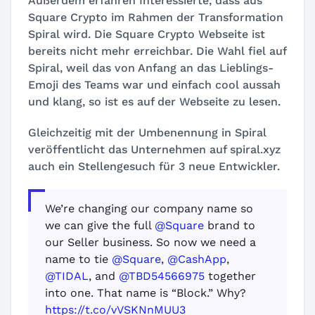
Außerdem erfahren Interessierte, dass aus
Square Crypto im Rahmen der Transformation
Spiral wird. Die Square Crypto Webseite ist
bereits nicht mehr erreichbar. Die Wahl fiel auf
Spiral, weil das von Anfang an das Lieblings-
Emoji des Teams war und einfach cool aussah
und klang, so ist es auf der Webseite zu lesen.
Gleichzeitig mit der Umbenennung in Spiral
veröffentlicht das Unternehmen auf spiral.xyz
auch ein Stellengesuch für 3 neue Entwickler.
We’re changing our company name so
we can give the full
@Square
brand to
our Seller business. So now we need a
name to tie
@Square
,
@CashApp
,
@TIDAL
, and
@TBD54566975
together
into one. That name is “Block.” Why?
https://t.co/vVSKNnMUU3