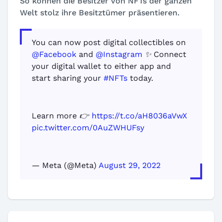
So können die Besitzer von NFTs der ganzen
Welt stolz ihre Besitztümer präsentieren.
You can now post digital collectibles on
@Facebook
and
@Instagram
✨ Connect
your digital wallet to either app and
start sharing your
#NFTs
today.
Learn more 👉
https://t.co/aH8036aVwX
pic.twitter.com/0AuZWHUFsy
— Meta (@Meta)
August 29, 2022