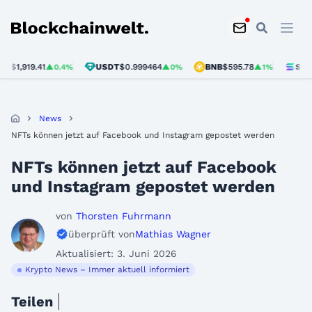
Blockchainwelt
,919.41
USDT
$0.999464
BNB
$595.78
SOL
$75.
▲0.4%
▲0%
▲1%
News
NFTs können jetzt auf Facebook und Instagram gepostet werden
NFTs können jetzt auf Facebook
und Instagram gepostet werden
von
Thorsten Fuhrmann
überprüft von
Mathias Wagner
Aktualisiert: 3. Juni 2026
Krypto News – Immer aktuell informiert
Teilen