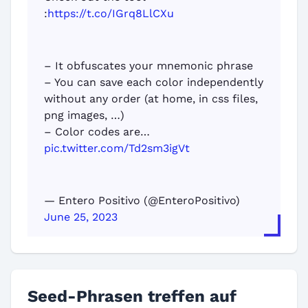
:
https://t.co/IGrq8LlCXu
– It obfuscates your mnemonic phrase
– You can save each color independently
without any order (at home, in css files,
png images, …)
– Color codes are…
pic.twitter.com/Td2sm3igVt
— Entero Positivo (@EnteroPositivo)
June 25, 2023
Seed-Phrasen treffen auf