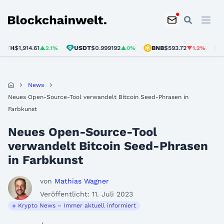
Blockchainwelt
H
$1,914.61
USDT
$0.999192
BNB
$593.72
SOL
$
▲2.1%
▲0%
▼1.2%
News
Neues Open-Source-Tool verwandelt Bitcoin Seed-Phrasen in
Farbkunst
Neues Open-Source-Tool
verwandelt Bitcoin Seed-Phrasen
in Farbkunst
von
Mathias Wagner
Veröffentlicht: 11. Juli 2023
Krypto News – Immer aktuell informiert