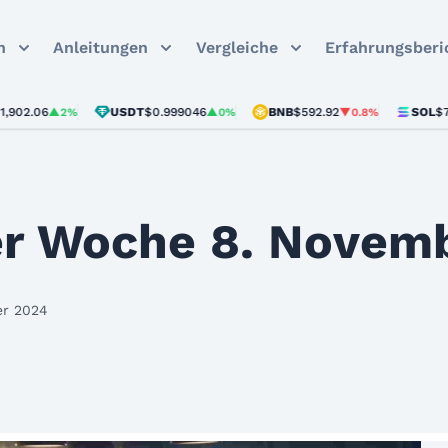
n
Anleitungen
Vergleiche
Erfahrungsberi
06
USDT
$0.999046
BNB
$592.92
SOL
$73.25
▲2%
▲0%
▼0.8%
▼
r Woche 8. Novem
er 2024