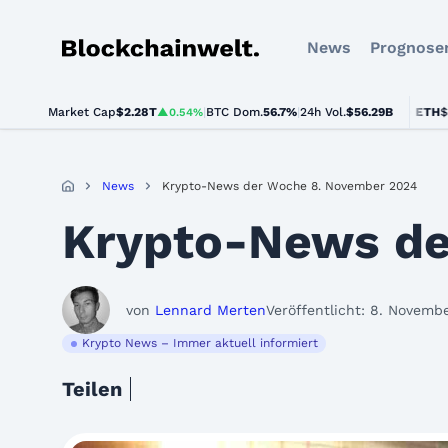
News
Prognose
Blockchainwelt
Market Cap
$2.28T
|
BTC Dom.
BTC
$64,571.00
56.7%
|
24h Vol.
$56.29B
ETH
$1,902.
▲0.54%
▲0.9%
News
Krypto-News der Woche 8. November 2024
Krypto-News de
von
Lennard Merten
Veröffentlicht: 8. Novemb
Krypto News – Immer aktuell informiert
Teilen