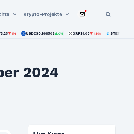
chte
Krypto-Projekte
USDC
$0.999508
XRP
$1.05
STETH
$1,902.26
1%
▲0%
▼1.9%
▲2
ber 2024