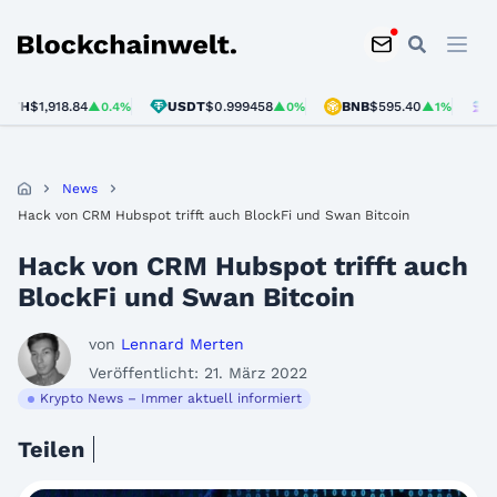
Blockchainwelt
H
$1,918.84
USDT
$0.999458
BNB
$595.40
SOL
$
▲0.4%
▲0%
▲1%
News
Hack von CRM Hubspot trifft auch BlockFi und Swan Bitcoin
Hack von CRM Hubspot trifft auch
BlockFi und Swan Bitcoin
von
Lennard Merten
Veröffentlicht: 21. März 2022
Krypto News – Immer aktuell informiert
Teilen