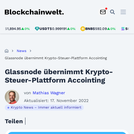
Blockchainwelt
1,894.95
USDT
$0.999191
BNB
$592.09
SOL
$72.
▲0%
▲0%
▲0%
News
Glassnode übernimmt Krypto-Steuer-Plattform Accointing
Glassnode übernimmt Krypto-
Steuer-Plattform Accointing
von
Mathias Wagner
Aktualisiert: 17. November 2022
Krypto News – Immer aktuell informiert
Teilen