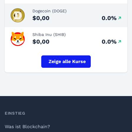
Dogecoin (DOGE)
$0,00
0.0%
Shiba Inu (SHIB)
$0,00
0.0%
Zeige alle Kurse
Footer
EINSTIEG
Was ist Blockchain?