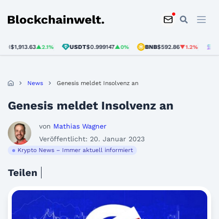
Blockchainwelt
1,913.63
USDT
$0.999147
BNB
$592.86
SOL
$7
▲2.1%
▲0%
▼1.2%
News
Genesis meldet Insolvenz an
Genesis meldet Insolvenz an
von
Mathias Wagner
Veröffentlicht: 20. Januar 2023
Krypto News – Immer aktuell informiert
Teilen