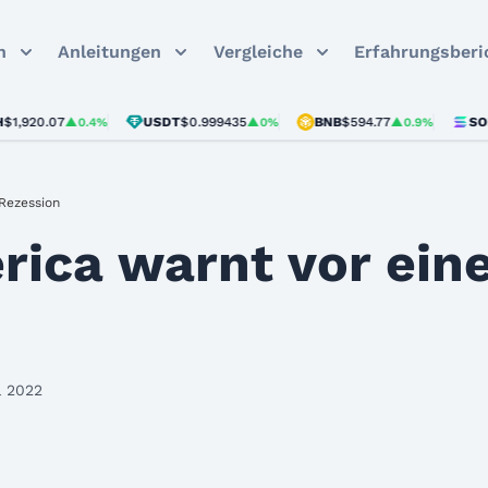
n
Anleitungen
Vergleiche
Erfahrungsberi
0.07
USDT
$0.999435
BNB
$594.77
SOL
$75.
▲0.4%
▲0%
▲0.9%
Rezession
rica warnt vor ein
l 2022