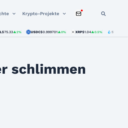
chte
Krypto-Projekte
33
USDC
$0.999701
XRP
$1.04
STETH
$1,920.33
▲2%
▲0%
▲0.5%
er schlimmen