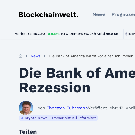
News
Prognose
Blockchainwelt
Market Cap
$2.30T
|
BTC Dom.
BTC
$64,958.00
56.7%
|
24h Vol.
$46.88B
ETH
$1,92
▲0.12%
▲0.3%
News
Die Bank of America warnt vor einer schlimmen 
Die Bank of Ame
Rezession
von
Thorsten Fuhrmann
Veröffentlicht: 12. Apri
Krypto News – Immer aktuell informiert
Teilen