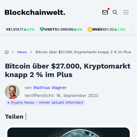
Blockchainwelt
H
$1,916.17
USDT
$0.999386
BNB
$601.32
SOL
▲0.1%
▲0%
▲1.3%
News
Bitcoin über $27.000, Kryptomarkt knapp 2 % im Plus
Bitcoin über $27.000, Kryptomarkt
knapp 2 % im Plus
von
Mathias Wagner
Veröffentlicht: 18. September 2023
Krypto News – Immer aktuell informiert
Teilen