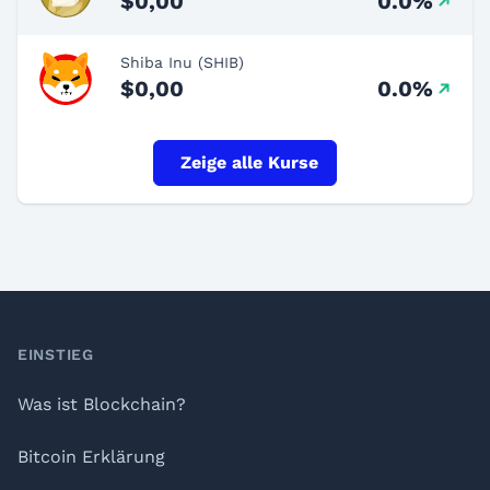
$0,00
0.0%
Shiba Inu (SHIB)
$0,00
0.0%
Zeige alle Kurse
Footer
EINSTIEG
Was ist Blockchain?
Bitcoin Erklärung