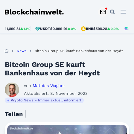
Blockchainwelt
,890.81
USDT
$0.999191
BNB
$598.28
SOL
$74
▲1.1%
▲0%
▲0.9%
News
Bitcoin Group SE kauft Bankenhaus von der Heydt
Bitcoin Group SE kauft
Bankenhaus von der Heydt
von
Mathias Wagner
Aktualisiert: 8. November 2023
Krypto News – Immer aktuell informiert
Teilen