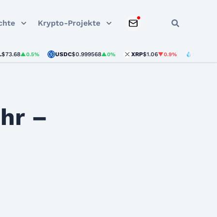
chte
Krypto-Projekte
USDC
$0.999568
XRP
$1.06
STETH
$1,903.11
▲0.5%
▲0%
▼0.9%
hr –