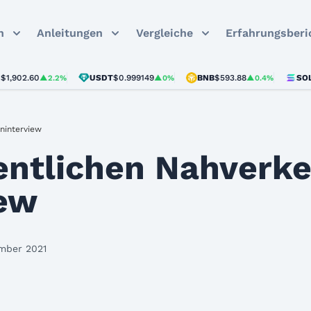
n
Anleitungen
Vergleiche
Erfahrungsberi
60
USDT
$0.999149
BNB
$593.88
SOL
$73.68
▲2.2%
▲0%
▲0.4%
ninterview
fentlichen Nahverke
iew
ember 2021