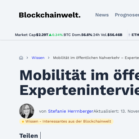
News
Prognose
Blockchainwelt
Market Cap
$2.29T
|
BTC Dom.
BTC
$64,459.00
56.6%
|
24h Vol.
$56.46B
ETH
$1,902.
▲0.34%
▲0.9%
Wissen
Mobilität im öffentlichen Nahverkehr – Experte
Mobilität im öf
Experteninterv
von
Stefanie Herrnberger
Aktualisiert: 13. Nov
Wissen - Interessantes aus der Blockchainwelt
Teilen