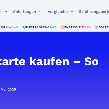
n
Anleitungen
Vergleiche
Erfahrungsberi
1
USDT
$0.999348
BNB
$590.21
SOL
$73.51
▲0.4%
▲0%
▼0.7%
▲
karte kaufen – So
. Mai 2026