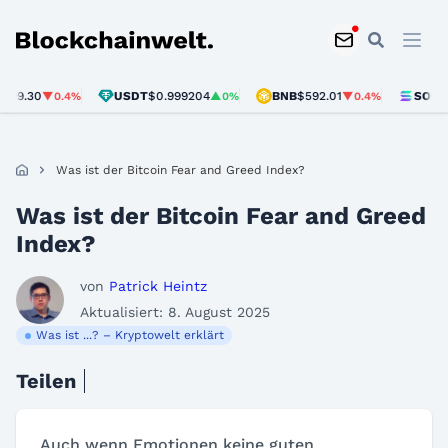
Blockchainwelt
USDT
$0.999204
BNB
$592.01
SOL
$72.56
▼0.4%
▲0%
▼0.4%
▼
Was ist der Bitcoin Fear and Greed Index?
Was ist der Bitcoin Fear and Greed
Index?
von
Patrick Heintz
Aktualisiert: 8. August 2025
Was ist ...? – Kryptowelt erklärt
Teilen
Auch wenn Emotionen keine guten