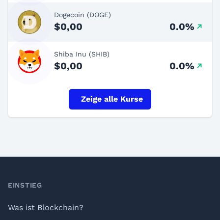
Dogecoin (DOGE)
$0,00
0.0%
Shiba Inu (SHIB)
$0,00
0.0%
Zeige alle Kurse
Footer
EINSTIEG
Was ist Blockchain?