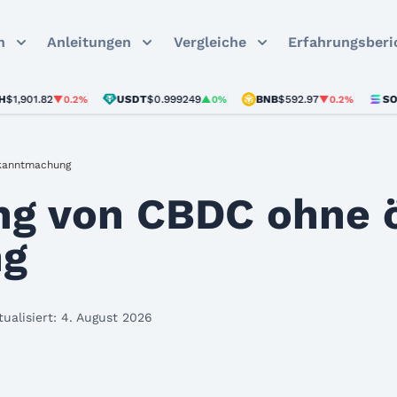
n
Anleitungen
Vergleiche
Erfahrungsberi
01.82
USDT
$0.999249
BNB
$592.97
SOL
$72.
▼0.2%
▲0%
▼0.2%
ekanntmachung
ng von CBDC ohne ö
ng
tualisiert: 4. August 2026