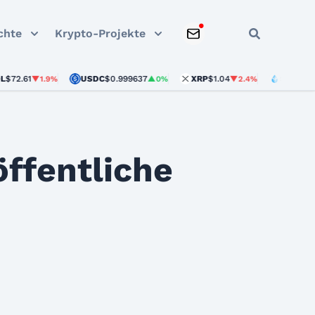
chte
Krypto-Projekte
61
USDC
$0.999637
XRP
$1.04
STETH
$1,902.
▼1.9%
▲0%
▼2.4%
ffentliche