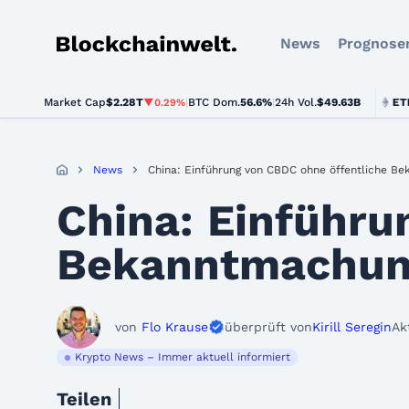
News
Prognose
Blockchainwelt
Market Cap
$2.28T
|
BTC Dom.
BTC
$64,302.00
56.6%
|
24h Vol.
$49.63B
ETH
$1,9
▼0.29%
▼0.5%
News
China: Einführung von CBDC ohne öffentliche B
China: Einführu
Bekanntmachu
von
Flo Krause
überprüft von
Kirill Seregin
Ak
Krypto News – Immer aktuell informiert
Teilen