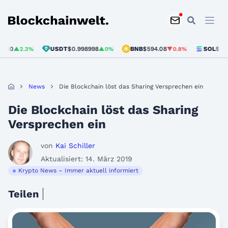
Blockchainwelt
0
USDT
$0.998998
BNB
$594.08
SOL
$73.60
▲2.3%
▲0%
▼0.8%
▼
News
Die Blockchain löst das Sharing Versprechen ein
Die Blockchain löst das Sharing
Versprechen ein
von
Kai Schiller
Aktualisiert: 14. März 2019
Krypto News – Immer aktuell informiert
Teilen