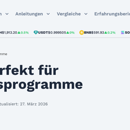
n
Anleitungen
Vergleiche
Erfahrungsberi
13.20
USDT
$0.999505
BNB
$591.93
SOL
$73.
▲0.5%
▲0%
▲0.2%
amme
rfekt für
sprogramme
tualisiert: 27. März 2026