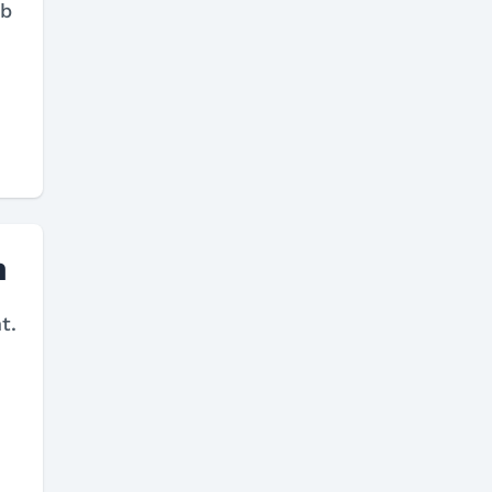
ob
n
t.