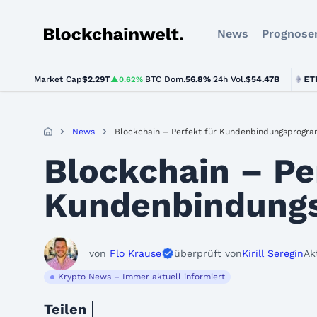
News
Prognose
Blockchainwelt
Market Cap
$2.29T
|
BTC Dom.
BTC
$64,834.00
56.8%
|
24h Vol.
$54.47B
ETH
$1,9
▲0.62%
▲0.7%
News
Blockchain – Perfekt für Kundenbindungsprogr
Blockchain – Pe
Kundenbindung
von
Flo Krause
überprüft von
Kirill Seregin
Ak
Krypto News – Immer aktuell informiert
Teilen