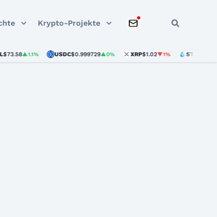
chte
Krypto-Projekte
58
USDC
$0.999729
XRP
$1.02
STETH
$1,913.65
▲1.1%
▲0%
▼1%