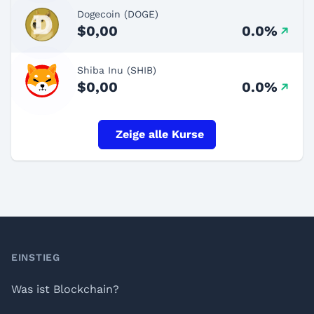
Dogecoin (DOGE)
$0,00
0.0%
Shiba Inu (SHIB)
$0,00
0.0%
Zeige alle Kurse
Footer
EINSTIEG
Was ist Blockchain?