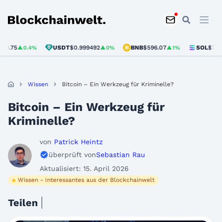
Blockchainwelt
USDT
$0.999492
BNB
$596.07
SOL
$75.43
0.4%
▲0%
▲1%
▲2.8
Wissen
Bitcoin – Ein Werkzeug für Kriminelle?
Bitcoin – Ein Werkzeug für
Kriminelle?
von
Patrick Heintz
überprüft von
Sebastian Rau
Aktualisiert: 15. April 2026
Wissen - Interessantes aus der Blockchainwelt
Teilen