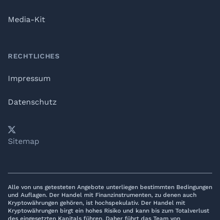
Media-Kit
RECHTLICHES
Impressum
Datenschutz
𝕏
YouTube
LinkedIn
Telegram
Sitemap
Alle von uns getesteten Angebote unterliegen bestimmten Bedingungen
und Auflagen. Der Handel mit Finanzinstrumenten, zu denen auch
Kryptowährungen gehören, ist hochspekulativ. Der Handel mit
Kryptowährungen birgt ein hohes Risiko und kann bis zum Totalverlust
des eingesetzten Kapitals führen. Daher führt das Team von