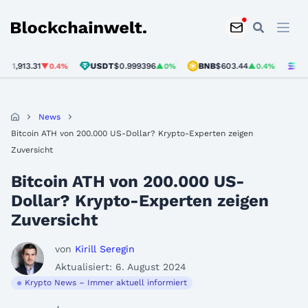
Blockchainwelt
913.31
USDT
$0.999396
BNB
$603.44
SOL
$76
▼0.4%
▲0%
▲0.4%
News
Bitcoin ATH von 200.000 US-Dollar? Krypto-Experten zeigen
Zuversicht
Bitcoin ATH von 200.000 US-
Dollar? Krypto-Experten zeigen
Zuversicht
von
Kirill Seregin
Aktualisiert: 6. August 2024
Krypto News – Immer aktuell informiert