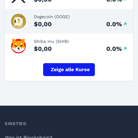
Dogecoin (DOGE)
$0,00
0.0%
Shiba Inu (SHIB)
$0,00
0.0%
Zeige alle Kurse
Footer
EINSTIEG
Was ist Blockchain?