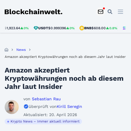
Blockchainwelt
,923.64
USDT
$0.999396
BNB
$608.00
SOL
$7
▲0%
▲0%
▲0.8%
News
Amazon akzeptiert Kryptowährungen noch ab diesem Jahr laut Insider
Amazon akzeptiert
Kryptowährungen noch ab diesem
Jahr laut Insider
von
Sebastian Rau
überprüft von
Kirill Seregin
Aktualisiert: 20. April 2026
Krypto News – Immer aktuell informiert