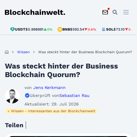
Blockchainwelt
USDT
$0.998991
BNB
$592.54
SOL
$73.10
US
▲0%
▼0.6%
▼0.8%
Wissen
Was steckt hinter der Business Blockchain Quorum?
Was steckt hinter der Business
Blockchain Quorum?
von
Jens Kerkmann
überprüft von
Sebastian Rau
Aktualisiert: 29. Juli 2026
Wissen - Interessantes aus der Blockchainwelt
Teilen