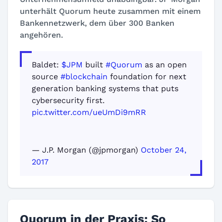
unterhält Quorum heute zusammen mit einem
Bankennetzwerk, dem über 300 Banken
angehören.
Baldet:
$JPM
built
#Quorum
as an open
source
#blockchain
foundation for next
generation banking systems that puts
cybersecurity first.
pic.twitter.com/ueUmDi9mRR
— J.P. Morgan (@jpmorgan)
October 24,
2017
Quorum in der Praxis: So