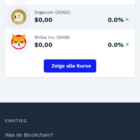
Dogecoin (DOGE)
$0,00
0.0%
Shiba Inu (SHIB)
$0,00
0.0%
Zeige alle Kurse
Footer
EINSTIEG
Was ist Blockchain?