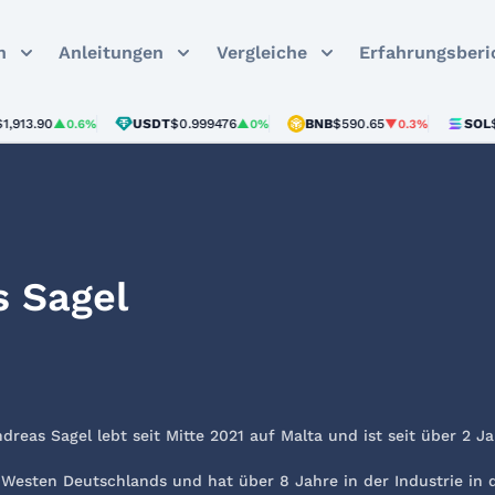
n
Anleitungen
Vergleiche
Erfahrungsberi
0
USDT
$0.999476
BNB
$590.65
SOL
$73.74
▲0.6%
▲0%
▼0.3%
▲
 Sagel
reas Sagel lebt seit Mitte 2021 auf Malta und ist seit über 2 J
esten Deutschlands und hat über 8 Jahre in der Industrie in de