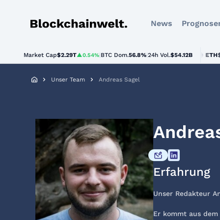
News
Prognose
Blockchainwelt
Market Cap
$2.29T
|
BTC Dom.
BTC
$64,886.00
56.8%
|
24h Vol.
$54.12B
ETH
$1,913.9
▲0.54%
▲0.9%
Unser Team
Andreas Sagel
Andreas
Erfahrung
Unser Redakteur And
Er kommt aus dem W