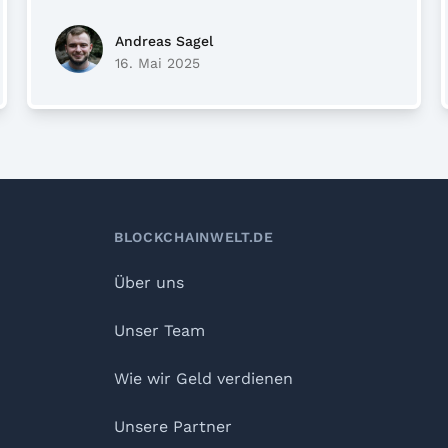
Andreas SagelAndreas Sagel
Andreas Sagel
16. Mai 2025
BLOCKCHAINWELT.DE
Über uns
Unser Team
Wie wir Geld verdienen
Unsere Partner