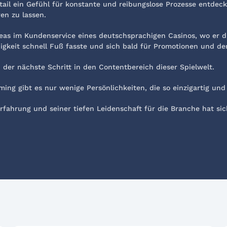
tail ein Gefühl für konstante und reibungslose Prozesse entdec
en zu lassen.
as im Kundenservice eines deutschsprachigen Casinos, wo er du
gkeit schnell Fuß fasste und sich bald für Promotionen und d
 der nächste Schritt in den Contentbereich dieser Spielwelt.
ming gibt es nur wenige Persönlichkeiten, die so einzigartig un
rfahrung und seiner tiefen Leidenschaft für die Branche hat sic