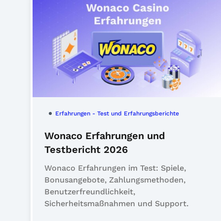
Erfahrungen - Test und Erfahrungsberichte
Wonaco Erfahrungen und
Testbericht 2026
Wonaco Erfahrungen im Test: Spiele,
Bonusangebote, Zahlungsmethoden,
Benutzerfreundlichkeit,
Sicherheitsmaßnahmen und Support.