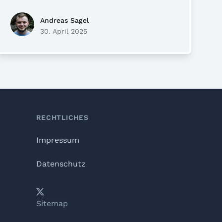
Andreas SagelAndreas Sagel
Andreas Sagel
30. April 2025
RECHTLICHES
Impressum
Datenschutz
𝕏
YouTube
LinkedIn
Telegram
Sitemap