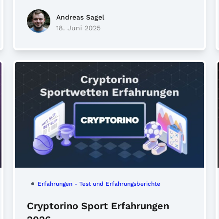
Andreas SagelAndreas Sagel
Andreas Sagel
18. Juni 2025
Erfahrungen - Test und Erfahrungsberichte
Cryptorino Sport Erfahrungen