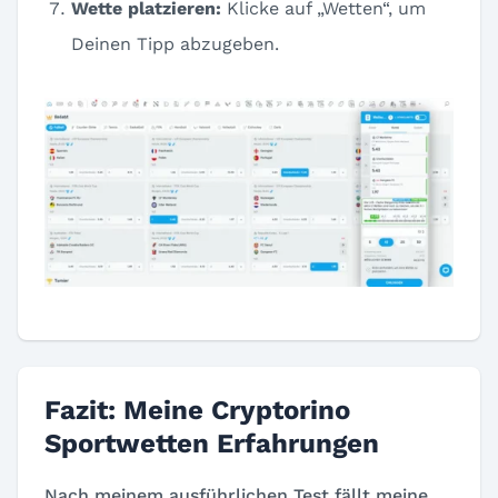
Wette platzieren:
Klicke auf „Wetten“, um
Deinen Tipp abzugeben.
Fazit: Meine Cryptorino
Sportwetten Erfahrungen
Nach meinem ausführlichen Test fällt meine