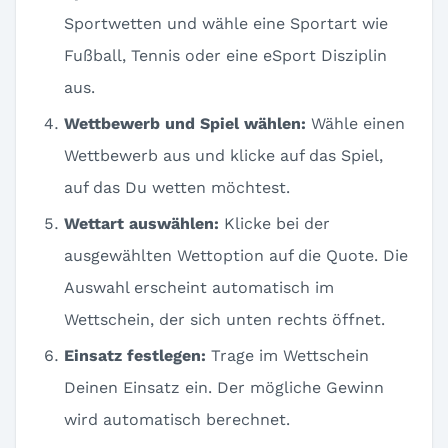
Sportwetten und wähle eine Sportart wie
Fußball, Tennis oder eine eSport Disziplin
aus.
Wettbewerb und Spiel wählen:
Wähle einen
Wettbewerb aus und klicke auf das Spiel,
auf das Du wetten möchtest.
Wettart auswählen:
Klicke bei der
ausgewählten Wettoption auf die Quote. Die
Auswahl erscheint automatisch im
Wettschein, der sich unten rechts öffnet.
Einsatz festlegen:
Trage im Wettschein
Deinen Einsatz ein. Der mögliche Gewinn
wird automatisch berechnet.