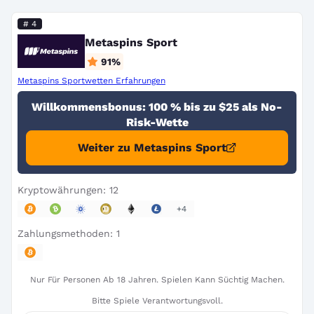
# 4
Metaspins Sport
91
%
Metaspins Sportwetten Erfahrungen
Willkommensbonus: 100 % bis zu $25 als No-
Risk-Wette
Weiter zu Metaspins Sport
Kryptowährungen: 12
+4
Zahlungsmethoden: 1
Nur Für Personen Ab 18 Jahren. Spielen Kann Süchtig Machen.
Bitte Spiele Verantwortungsvoll.