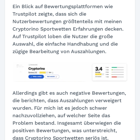
Ein Blick auf Bewertungsplattformen wie
Trustpilot zeigte, dass sich die
Nutzerbewertungen größtenteils mit meinen
Cryptorino Sportwetten Erfahrungen decken.
Auf Trustpilot loben die Nutzer die große
Auswahl, die einfache Handhabung und die
zügige Bearbeitung von Auszahlungen.
Allerdings gibt es auch negative Bewertungen,
die berichten, dass Auszahlungen verweigert
wurden. Für mich ist es jedoch schwer
nachzuvollziehen, auf welcher Seite das
Problem bestand. Insgesamt überwiegen die
positiven Bewertungen, was unterstreicht,
dass Cryptorino Sportwetten seriös ist.