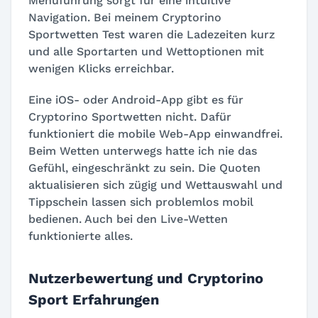
Menüführung sorgt für eine intuitive
Navigation. Bei meinem Cryptorino
Sportwetten Test waren die Ladezeiten kurz
und alle Sportarten und Wettoptionen mit
wenigen Klicks erreichbar.
Eine iOS- oder Android-App gibt es für
Cryptorino Sportwetten nicht. Dafür
funktioniert die mobile Web-App einwandfrei.
Beim Wetten unterwegs hatte ich nie das
Gefühl, eingeschränkt zu sein. Die Quoten
aktualisieren sich zügig und Wettauswahl und
Tippschein lassen sich problemlos mobil
bedienen. Auch bei den Live-Wetten
funktionierte alles.
Nutzerbewertung und Cryptorino
Sport Erfahrungen