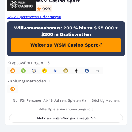
WSM Casino Sport
92
%
WSM Sportwetten Erfahrungen
Willkommensbonus: 200 % bis zu $ 25.000 +
$200 in Gratiswetten
Weiter zu WSM Casino Sport
Kryptowährungen: 15
+7
Zahlungsmethoden: 1
Nur Für Personen Ab 18 Jahren. Spielen Kann Süchtig Machen.
Bitte Spiele Verantwortungsvoll.
Mehr anzeigen
Weniger anzeigen