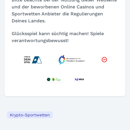
und der beworbenen Online Casinos und
Sportwetten Anbieter die Regulierungen
Deines Landes.
Glücksspiel kann süchtig machen! Spiele
verantwortungsbewusst!
Krypto-Sportwetten