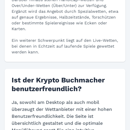
Over/Under-Wetten (Über/Unter) zur Verfügung.
Ergänzt wird das Angebot durch Spezialwetten, etwa
auf genaue Ergebnisse, Halbzeitstände, Torschützen
oder bestimmte Spielereignisse wie Ecken oder
Karten.
Ein weiterer Schwerpunkt liegt auf den Live-Wetten,
bei denen in Echtzeit auf laufende Spiele gewettet
werden kann.
Ist der Krypto Buchmacher
benutzerfreundlich?
Ja, sowohl am Desktop als auch mobil
überzeugt der Wettanbieter mit einer hohen
Benutzerfreundlichkeit. Die Seite ist
übersichtlich gestaltet und die optimale