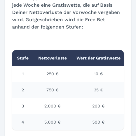
jede Woche eine Gratiswette, die auf Basis
Deiner Nettoverluste der Vorwoche vergeben
wird. Gutgeschrieben wird die Free Bet
anhand der folgenden Stufen:
Stufe
Nettoverluste
Wert der Gratiswette
1
250 €
10 €
2
750 €
35 €
3
2.000 €
200 €
4
5.000 €
500 €