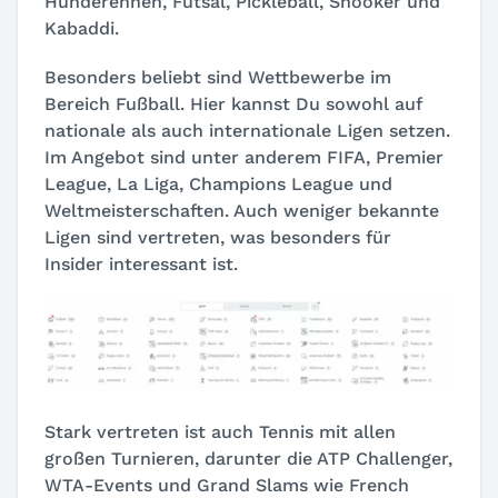
Hunderennen, Futsal, Pickleball, Snooker und
Kabaddi.
Besonders beliebt sind Wettbewerbe im
Bereich Fußball. Hier kannst Du sowohl auf
nationale als auch internationale Ligen setzen.
Im Angebot sind unter anderem FIFA, Premier
League, La Liga, Champions League und
Weltmeisterschaften. Auch weniger bekannte
Ligen sind vertreten, was besonders für
Insider interessant ist.
Stark vertreten ist auch Tennis mit allen
großen Turnieren, darunter die ATP Challenger,
WTA-Events und Grand Slams wie French