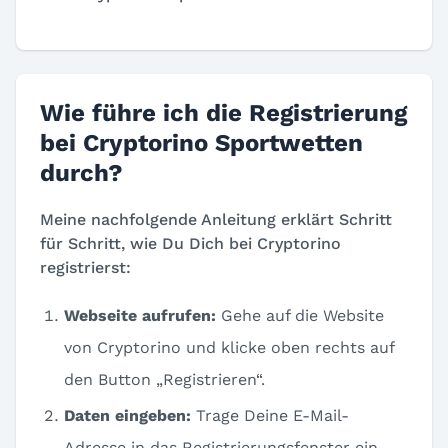
Wie führe ich die Registrierung
bei Cryptorino Sportwetten
durch?
Meine nachfolgende Anleitung erklärt Schritt
für Schritt, wie Du Dich bei Cryptorino
registrierst:
Webseite aufrufen:
Gehe auf die Website
von Cryptorino und klicke oben rechts auf
den Button „Registrieren“.
Daten eingeben:
Trage Deine E-Mail-
Adresse in das Registrierungsfenster ein