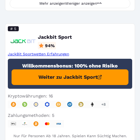
Mehr anzeigen
Weniger anzeigen
# 5
Jackbit Sport
94
%
JackBit Sportwetten Erfahrungen
Willkommensbonus: 100% ohne Risiko
Weiter zu Jackbit Sport
Kryptowährungen: 16
+8
Zahlungsmethoden: 5
Nur Für Personen Ab 18 Jahren. Spielen Kann Süchtig Machen.