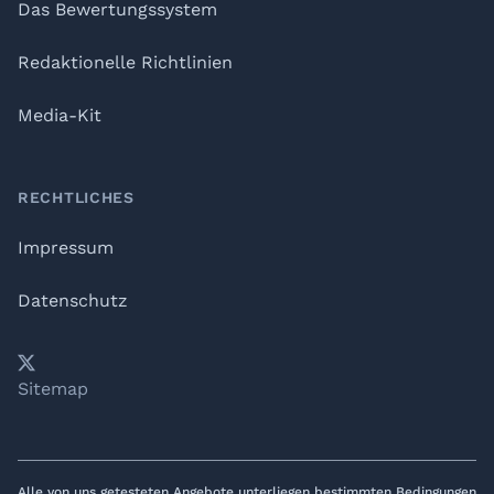
Das Bewertungssystem
Redaktionelle Richtlinien
Media-Kit
RECHTLICHES
Impressum
Datenschutz
𝕏
YouTube
LinkedIn
Telegram
Sitemap
Alle von uns getesteten Angebote unterliegen bestimmten Bedingungen