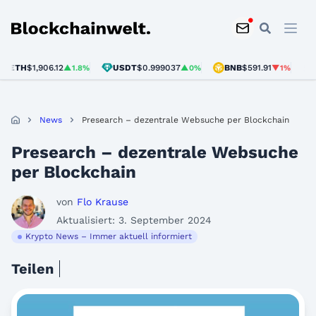
Blockchainwelt
ETH
$1,906.12
USDT
$0.999037
BNB
$591.91
SO
▲1.8%
▲0%
▼1%
News
Presearch – dezentrale Websuche per Blockchain
Presearch – dezentrale Websuche
per Blockchain
von
Flo Krause
Aktualisiert: 3. September 2024
Krypto News – Immer aktuell informiert
Teilen