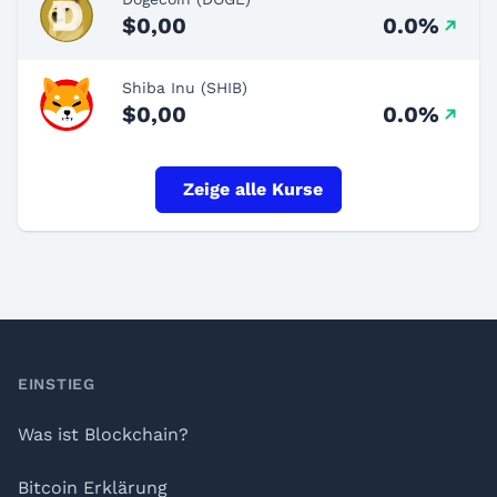
$0,00
0.0%
Shiba Inu (SHIB)
$0,00
0.0%
Zeige alle Kurse
Footer
EINSTIEG
Was ist Blockchain?
Bitcoin Erklärung