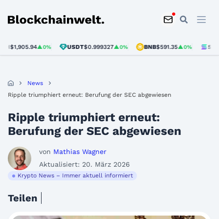
Blockchainwelt
$1,905.94
USDT
$0.999327
BNB
$591.35
SOL
$73
▲0%
▲0%
▲0%
News
Ripple triumphiert erneut: Berufung der SEC abgewiesen
Ripple triumphiert erneut:
Berufung der SEC abgewiesen
von
Mathias Wagner
Aktualisiert: 20. März 2026
Krypto News – Immer aktuell informiert
Teilen