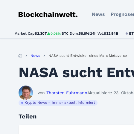
News
Prognose
Blockchainwelt
Market Cap
$2.30T
|
BTC Dom.
BTC
$64,850.00
56.6%
|
24h Vol.
$32.54B
ETH
$1,91
▲0.08%
▼0.3%
News
NASA sucht Entwicker eines Mars Metaverse
NASA sucht Ent
von
Thorsten Fuhrmann
Aktualisiert: 23. Okto
Krypto News – Immer aktuell informiert
Teilen