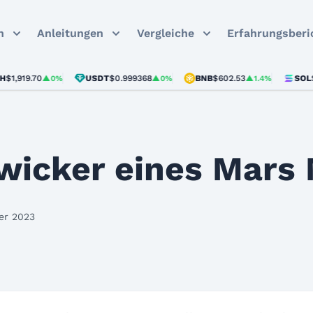
n
Anleitungen
Vergleiche
Erfahrungsberi
9.70
USDT
$0.999368
BNB
$602.53
SOL
$76.34
▲0%
▲0%
▲1.4%
wicker eines Mars
ber 2023