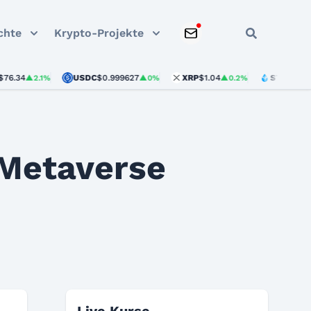
chte
Krypto-Projekte
USDC
$0.999627
XRP
$1.04
STETH
$1,920.00
▲2.1%
▲0%
▲0.2%
 Metaverse