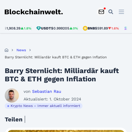
Blockchainwelt
,908.39
USDT
$0.999205
BNB
$591.89
SOL
$7
▲1.8%
▲0%
▼1.6%
News
Barry Sternlicht: Milliardär kauft BTC & ETH gegen Inflation
Barry Sternlicht: Milliardär kauft
BTC & ETH gegen Inflation
von
Sebastian Rau
Aktualisiert: 1. Oktober 2024
Krypto News – Immer aktuell informiert
Teilen