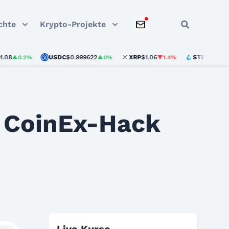
chte
Krypto-Projekte
USDC
$0.999622
XRP
$1.06
STETH
$1,876.22
0.2%
▲0%
▼1.4%
m CoinEx-Hack