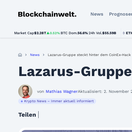
News
Prognose
Blockchainwelt
Market Cap
$2.28T
|
BTC Dom.
BTC
$64,437.00
56.6%
|
24h Vol.
$55.59B
ETH
$1,8
▲0.52%
▲0.4%
News
Lazarus-Gruppe steckt hinter dem CoinEx-Hack
Lazarus-Gruppe
von
Mathias Wagner
Aktualisiert: 2. November 
Krypto News – Immer aktuell informiert
Teilen