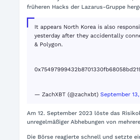
früheren Hacks der Lazarus-Gruppe herge
It appears North Korea is also respon
yesterday after they accidentally con
& Polygon.
0x75497999432b8701330fb68058bd21
— ZachXBT (@zachxbt)
September 13,
Am 12. September 2023 löste das Risiko
unregelmäßiger Abhebungen von mehreren
Die Börse reagierte schnell und setzte e