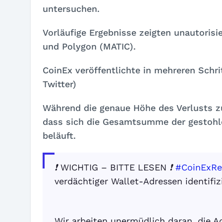
untersuchen.
Vorläufige Ergebnisse zeigten unautoris
und Polygon (MATIC).
CoinEx veröffentlichte in mehreren Schri
Twitter)
Während die genaue Höhe des Verlusts z
dass sich die Gesamtsumme der gestohle
beläuft.
❗️ WICHTIG – BITTE LESEN ❗️
#CoinExRe
verdächtiger Wallet-Adressen identifiz
Wir arbeiten unermüdlich daran, die A