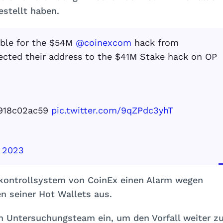
stellt haben.
sible for the $54M
@coinexcom
hack from
nected their address to the $41M Stake hack on OP
918c02ac59
pic.twitter.com/9qZPdc3yhT
 2023
kontrollsystem von CoinEx einen Alarm wegen
 seiner Hot Wallets aus.
in Untersuchungsteam ein, um den Vorfall weiter z