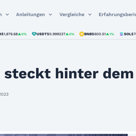
n
Anleitungen
Vergleiche
Erfahrungsberi
76.68
USDT
$0.999237
BNB
$600.51
SOL
$74.08
▲0%
▲0%
▲1%
▲
 steckt hinter de
2023