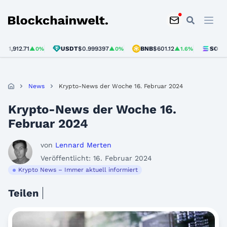
Blockchainwelt
12.71
USDT
$0.999397
BNB
$601.12
SOL
$75.96
▲0%
▲0%
▲1.6%
News
Krypto-News der Woche 16. Februar 2024
Krypto-News der Woche 16.
Februar 2024
von
Lennard Merten
Veröffentlicht: 16. Februar 2024
Krypto News – Immer aktuell informiert
Teilen