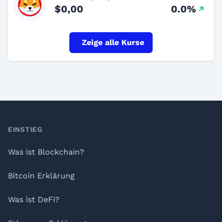
$0,00
0.0%
Zeige alle Kurse
Footer
EINSTIEG
Was ist Blockchain?
Bitcoin Erklärung
Was ist DeFi?