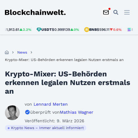
Blockchainwelt
913.61
USDT
$0.999139
BNB
$596.11
SOL
$74.
▲2.2%
▲0%
▼0.6%
News
Krypto-Mixer: US-Behörden erkennen legalen Nutzen erstmals an
Krypto-Mixer: US-Behörden
erkennen legalen Nutzen erstmals
an
von
Lennard Merten
überprüft von
Mathias Wagner
Veröffentlicht: 9. März 2026
Krypto News – Immer aktuell informiert