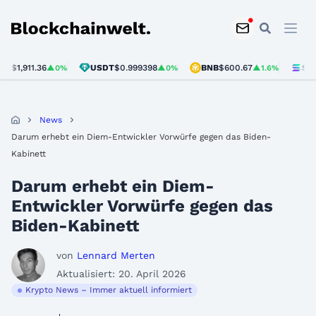
Blockchainwelt
,911.36
USDT
$0.999398
BNB
$600.67
SOL
$75.
▲0%
▲0%
▲1.6%
News
Darum erhebt ein Diem-Entwickler Vorwürfe gegen das Biden-
Kabinett
Darum erhebt ein Diem-
Entwickler Vorwürfe gegen das
Biden-Kabinett
von
Lennard Merten
Aktualisiert: 20. April 2026
Krypto News – Immer aktuell informiert