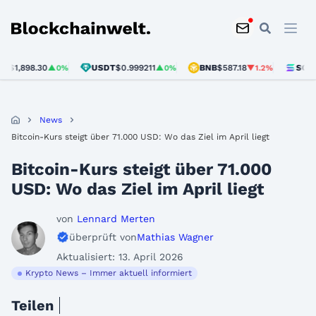
Blockchainwelt
98.30
USDT
$0.999211
BNB
$587.18
SOL
$72.76
▲0%
▲0%
▼1.2%
News
Bitcoin-Kurs steigt über 71.000 USD: Wo das Ziel im April liegt
Bitcoin-Kurs steigt über 71.000
USD: Wo das Ziel im April liegt
von
Lennard Merten
überprüft von
Mathias Wagner
Aktualisiert: 13. April 2026
Krypto News – Immer aktuell informiert
Teilen