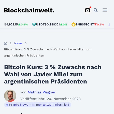
Blockchainwelt
1,929.15
USDT
$0.999321
BNB
$590.97
SOL
$
▲0.9%
▲0%
▼0.2%
News
Bitcoin Kurs: 3 % Zuwachs nach Wahl von Javier Milei zum
argentinischen Präsidenten
Bitcoin Kurs: 3 % Zuwachs nach
Wahl von Javier Milei zum
argentinischen Präsidenten
von
Mathias Wagner
Veröffentlicht: 20. November 2023
Krypto News – Immer aktuell informiert