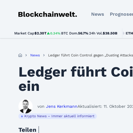
News
Prognose
Blockchainwelt
Market Cap
$2.30T
|
BTC Dom.
BTC
$65,125.00
56.7%
|
24h Vol.
$38.50B
ETH
$1,922
▲0.34%
▼0.3%
News
Ledger führt Coin Control gegen „Dusting Attacks
Ledger führt Co
ein
von
Jens Kerkmann
Aktualisiert: 11. Oktober 2
Krypto News – Immer aktuell informiert
Teilen