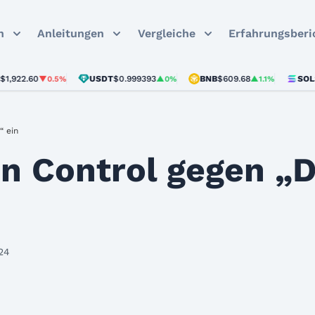
n
Anleitungen
Vergleiche
Erfahrungsberi
.60
USDT
$0.999393
BNB
$609.68
SOL
$75.78
▼0.5%
▲0%
▲1.1%
“ ein
in Control gegen „
024