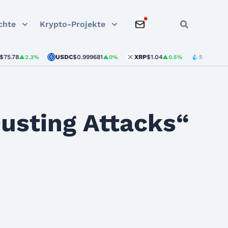
chte
Krypto-Projekte
USDC
$0.999681
XRP
$1.04
STETH
$1,921.97
▲2.3%
▲0%
▲0.5%
Dusting Attacks“