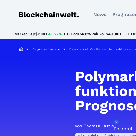
News
Prognose
Blockchainwelt
Market Cap
$2.30T
|
BTC Dom.
BTC
$64,983.00
56.8%
|
24h Vol.
$49.00B
ETH
$1,91
▲0.27%
▲1.1%
Prognosemärkte
Polymarket Wetten – So funktioniert
Polymar
funktion
Prognos
von
Thomas Lastio
überprüft
Vergleiche – Anbieter gegenübe