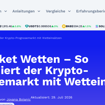
n
Anleitungen
Vergleiche
Erfahrungsberi
5.46
USDT
$0.999506
BNB
$594.25
SOL
$74.9
▲0.8%
▲0%
▲1.5%
 der Krypto-Prognosemarkt mit Wetteinsätzen
ket Wetten – So
iert der Krypto-
emarkt mit Wettei
Aktualisiert: 29. Juli 2026
 von
Jovana Bojanic
rgestellt