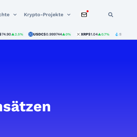
chte
Krypto-Projekte
0
USDC
$0.999744
XRP
$1.04
STETH
$1,915.3
▲2.5%
▲0%
▲0.7%
nsätzen