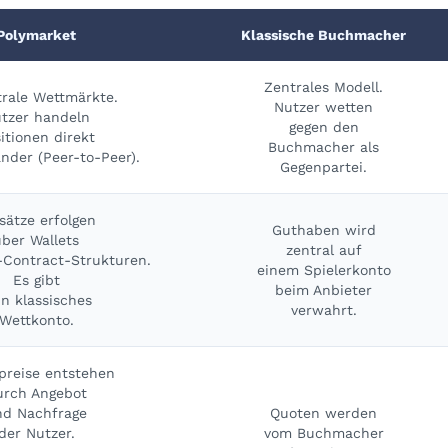
Polymarket
Klassische Buchmacher
Zentrales Modell.
rale Wettmärkte.
Nutzer wetten
tzer handeln
gegen den
itionen direkt
Buchmacher als
nder (Peer-to-Peer).
Gegenpartei.
sätze erfolgen
Guthaben wird
über Wallets
zentral auf
Contract-Strukturen.
einem Spielerkonto
Es gibt
beim Anbieter
in klassisches
verwahrt.
Wettkonto.
preise entstehen
urch Angebot
nd Nachfrage
Quoten werden
der Nutzer.
vom Buchmacher