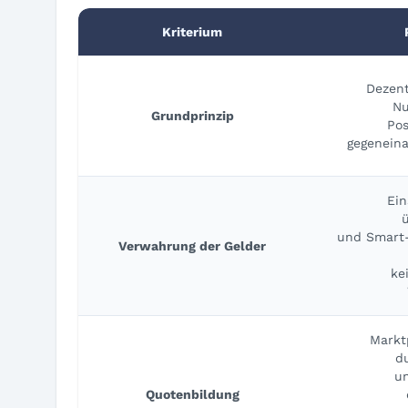
Kriterium
Dezent
Nu
Grundprinzip
Pos
gegeneina
Ein
und Smart-
Verwahrung der Gelder
ke
Markt
d
u
Quotenbildung