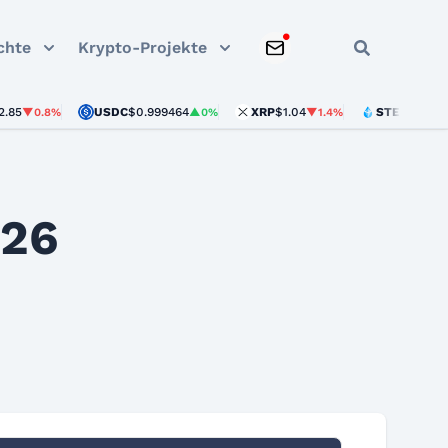
chte
Krypto-Projekte
USDC
$0.999464
XRP
$1.04
STETH
$1,892.75
▼0.8%
▲0%
▼1.4%
026