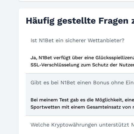
Häufig gestellte Fragen
Ist N1Bet ein sicherer Wettanbieter?
Ja, N1Bet verfügt über eine Glücksspielliz
SSL-Verschlüsselung zum Schutz der Nutzer
Gibt es bei N1Bet einen Bonus ohne Ei
Bei meinem Test gab es die Möglichkeit, eine
Sportwetten mit einem Gesamteinsatz von m
Welche Kryptowährungen unterstützt 