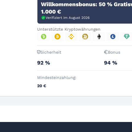
Willkommensbonus: 50 % Gratis
1.000 €
Verifiziert im August 2026
Unterstützte Kryptowährungen
Sicherheit
Bonus
92 %
94 %
Mindesteinzahlung:
20 €