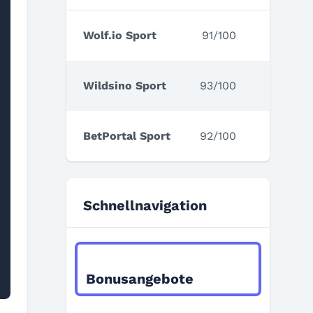
Wolf.io Sport
91/100
Wildsino Sport
93/100
BetPortal Sport
92/100
Schnellnavigation
Kapitel 1
Bonusangebote