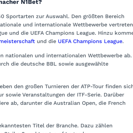
macher N1Bet?
40 Sportarten zur Auswahl. Den größten Bereich
nationale und internationale Wettbewerbe vertreten
eague und die UEFA Champions League. Hinzu komm
meisterschaft
und die
UEFA Champions League
.
en nationalen und internationalen Wettbewerbe ab.
durch die deutsche BBL sowie ausgewählte
eben den großen Turnieren der ATP-Tour finden sic
r sowie Veranstaltungen der ITF-Serie. Darüber
re ab, darunter die Australian Open, die French
ekanntesten Titel der Branche. Dazu zählen