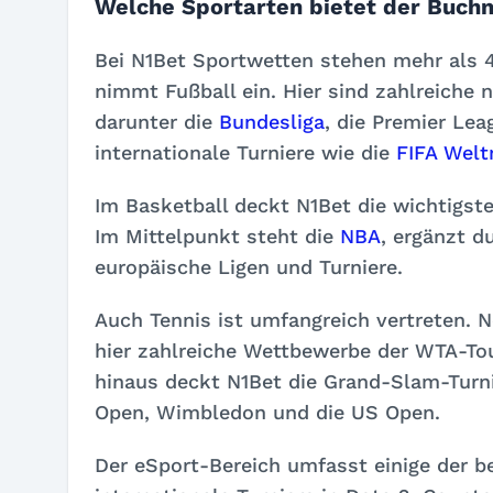
Welche Sportarten bietet der Buch
Bei N1Bet Sportwetten stehen mehr als 
nimmt Fußball ein. Hier sind zahlreiche 
darunter die
Bundesliga
, die Premier L
internationale Turniere wie die
FIFA Welt
Im Basketball deckt N1Bet die wichtigst
Im Mittelpunkt steht die
NBA
, ergänzt 
europäische Ligen und Turniere.
Auch Tennis ist umfangreich vertreten. N
hier zahlreiche Wettbewerbe der WTA-Tou
hinaus deckt N1Bet die Grand-Slam-Turnie
Open, Wimbledon und die US Open.
Der eSport-Bereich umfasst einige der b