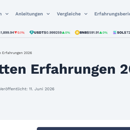
n
Anleitungen
Vergleiche
Erfahrungsberi
.94
USDT
$0.999259
BNB
$591.91
SOL
$72.57
▼0.1%
▲0%
▲0%
▼1
n Erfahrungen 2026
tten Erfahrungen 
Veröffentlicht: 11. Juni 2026