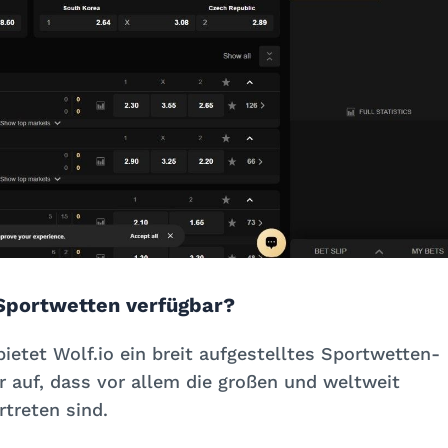
 Sportwetten verfügbar?
ietet Wolf.io ein breit aufgestelltes Sportwetten-
r auf, dass vor allem die großen und weltweit
treten sind.