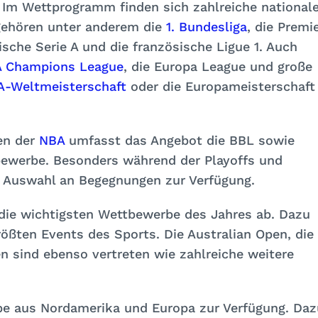
e. Im Wettprogramm finden sich zahlreiche national
 gehören unter anderem die
1. Bundesliga
, die Premi
nische Serie A und die französische Ligue 1. Auch
 Champions League
, die Europa League und große
A-Weltmeisterschaft
oder die Europameisterschaft
ben der
NBA
umfasst das Angebot die BBL sowie
bewerbe. Besonders während der Playoffs und
ße Auswahl an Begegnungen zur Verfügung.
die wichtigsten Wettbewerbe des Jahres ab. Dazu
rößten Events des Sports. Die Australian Open, die
 sind ebenso vertreten wie zahlreiche weitere
e aus Nordamerika und Europa zur Verfügung. Daz