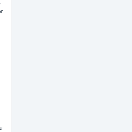
e
er
u