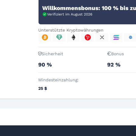
Willkommensbonus: 100 % bis zu
Verifiziert im August 2026
Unterstützte Kryptowährungen
Sicherheit
Bonus
90 %
92 %
Mindesteinzahlung:
25 $