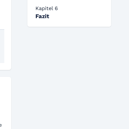
Kapitel 6
Fazit
e